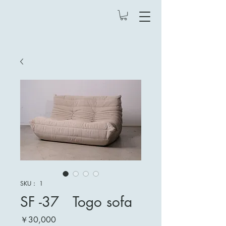
SKU： 1
SF -37 Togo sofa
価
￥30,000