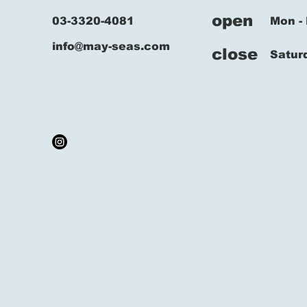
​open
03-3320-4081
Mon - 
info@may-seas.com
​close
​Satu