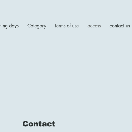
ing days
Category
terms of use
access
contact us
Contact