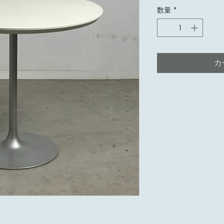
数量
*
カ