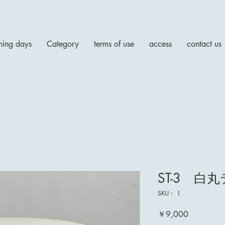
ing days
Category
terms of use
access
contact us
ST-3 白
SKU： 1
価
￥9,000
格