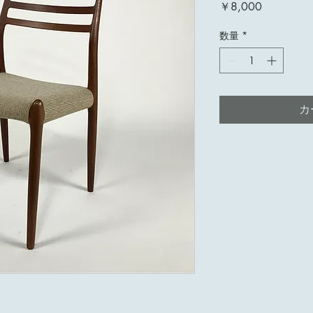
価
￥8,000
格
数量
*
カ