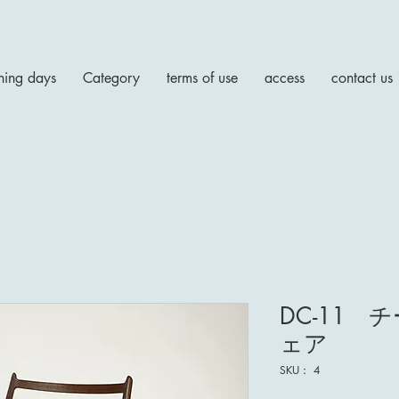
ing days
Category
terms of use
access
contact us
DC-11
ェア
SKU： 4