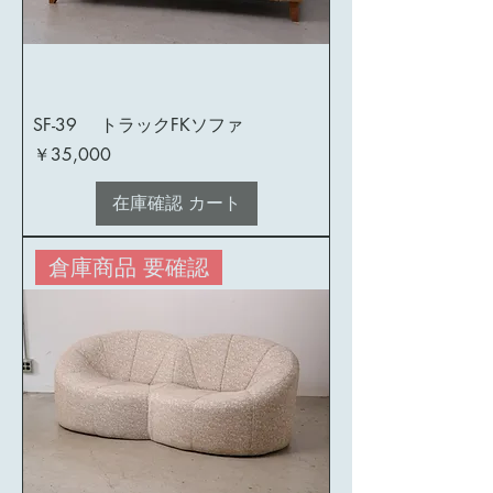
SF-39 トラックFKソファ
価格
￥35,000
在庫確認 カート
倉庫商品 要確認