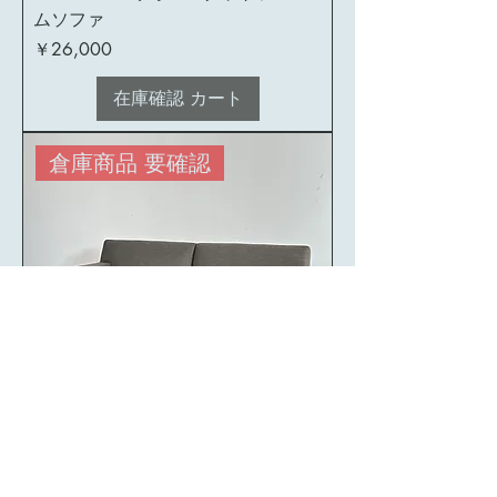
ムソファ
価格
￥26,000
在庫確認 カート
倉庫商品 要確認
SF-2 T&S ハバナ2Pソファ