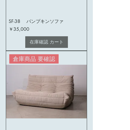
SF-38 パンプキンソファ
価格
￥35,000
在庫確認 カート
倉庫商品 要確認